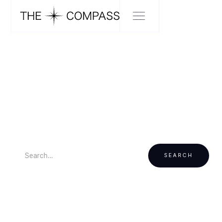
SEARCH NSIDE
Better than google
kind of search.
SEARCH RESULTS